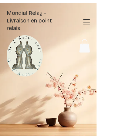
Mondial Relay -
Livraison en point
relais