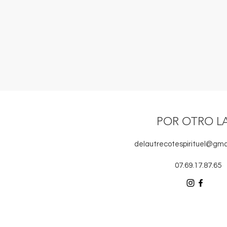
POR OTRO L
delautrecotespirituel@gma
07.69.17.87.65