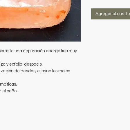
Agregar al carrito
 permite una depuración energética muy
viza y exfolia despacio.
rización de heridas, elimina los malos
máticas.
n el baño.