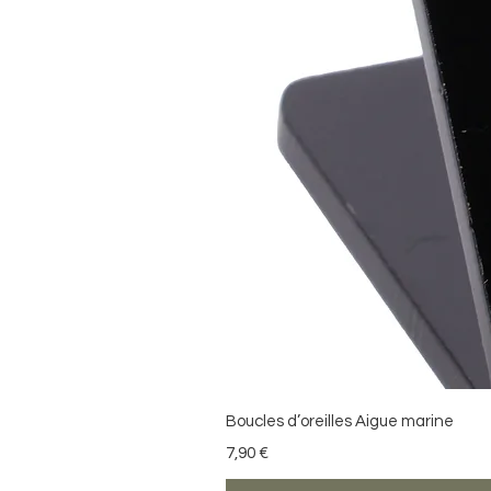
Boucles d’oreilles Aigue marine
Precio
7,90 €