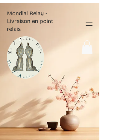
Mondial Relay -
Livraison en point
relais