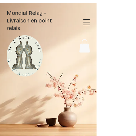
Mondial Relay -
Livraison en point
relais