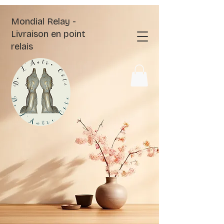
Mondial Relay -
Livraison en point
relais