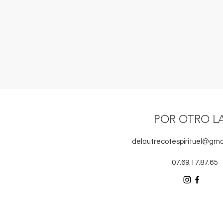
POR OTRO L
delautrecotespirituel@gma
07.69.17.87.65