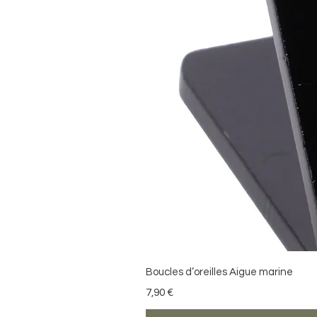
Boucles d’oreilles Aigue marine
Precio
7,90 €