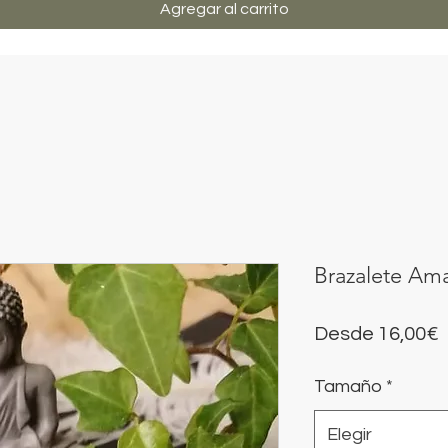
Agregar al carrito
Brazalete Am
P
Desde
16,00€
Tamaño
*
o
Elegir