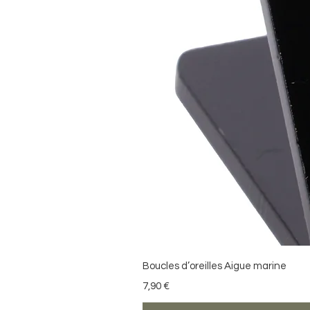
Boucles d’oreilles Aigue marine
Precio
7,90 €