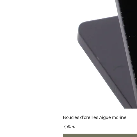
Boucles d’oreilles Aigue marine
Precio
7,90 €