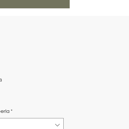
a
recio
de
erla
*
ferta