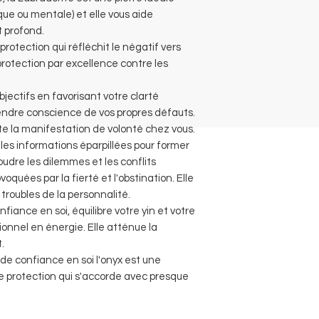
que ou mentale) et elle vous aide
t profond.
protection qui réfléchit le négatif vers
protection par excellence contre les
bjectifs en favorisant votre clarté
rendre conscience de vos propres défauts.
ite la manifestation de volonté chez vous.
 les informations éparpillées pour former
oudre les dilemmes et les conflits
oquées par la fierté et l'obstination. Elle
 troubles de la personnalité.
nfiance en soi, équilibre votre yin et votre
onnel en énergie. Elle atténue la
.
de confiance en soi l'onyx est une
de protection qui s'accorde avec presque