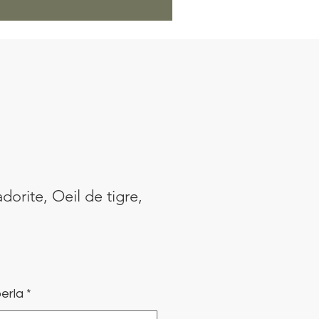
dorite, Oeil de tigre,
recio
de
erla
*
ferta