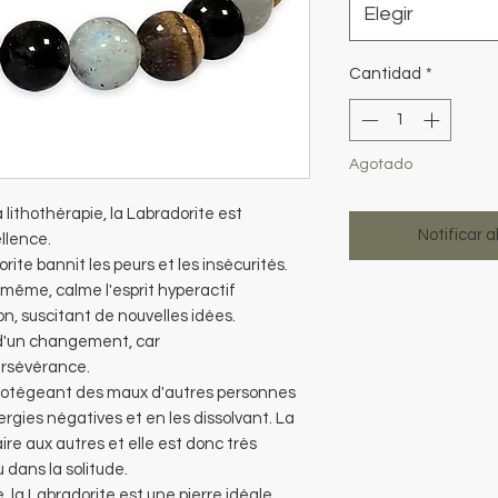
Elegir
Cantidad
*
Agotado
lithothérapie, la Labradorite est
Notificar a
llence.
orite bannit les peurs et les insécurités.
-même, calme l'esprit hyperactif
n, suscitant de nouvelles idées.
 d'un changement, car
ersévérance.
n protégeant des maux d'autres personnes
rgies négatives et en les dissolvant. La
ire aux autres et elle est donc très
 dans la solitude.
 la Labradorite est une pierre idéale