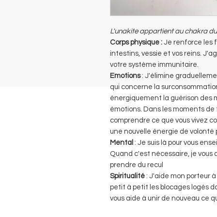
L'unakite appartient au chakra du
Corps physique :
Je renforce les fo
intestins, vessie et vos reins. J'
votre système immunitaire.
Emotions
: J'élimine graduellem
qui concerne la surconsommation d
énergiquement la guérison des m
émotions. Dans les moments de fo
comprendre ce que vous vivez co
une nouvelle énergie de volonté p
Mental
: Je suis là pour vous ens
Quand c'est nécessaire, je vous 
prendre du recul
Spiritualité
: J'aide mon porteur à
petit à petit les blocages logés d
vous aide à unir de nouveau ce qu