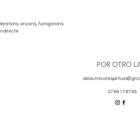
, vibrations, encens, fumigations
indirecte
POR OTRO L
delautrecotespirituel@gma
07.69.17.87.65