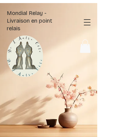
Mondial Relay -
Livraison en point
relais