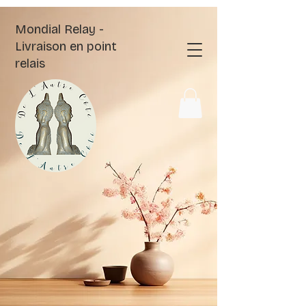
Mondial Relay -
Livraison en point
relais