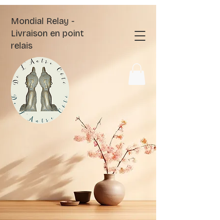
Mondial Relay -
Livraison en point
relais