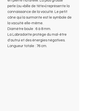
en pierre naturelle. La plus grosse
perle (ou «bille de tête») représente la
connaissance de la vacuité. Le petit
cône qui la surmonte est le symbole de
la vacuité elle-même.
Diamètre boule : 6 à 8 mm.
La Labradorite protège du mal-être
d'autrui et des énergies négatives.
Longueur totale : 76 cm.