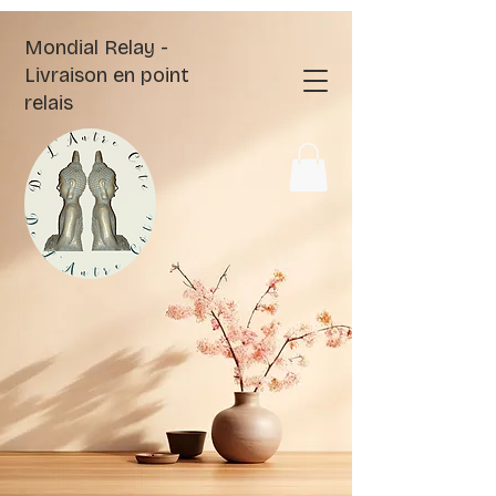
Mondial Relay -
Livraison en point
relais