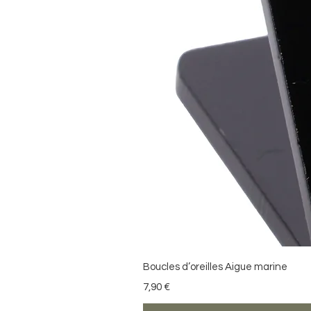
Boucles d’oreilles Aigue marine
Precio
7,90 €