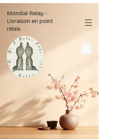
Mondial Relay -
Livraison en point
relais