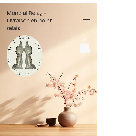
Mondial Relay -
Livraison en point
relais