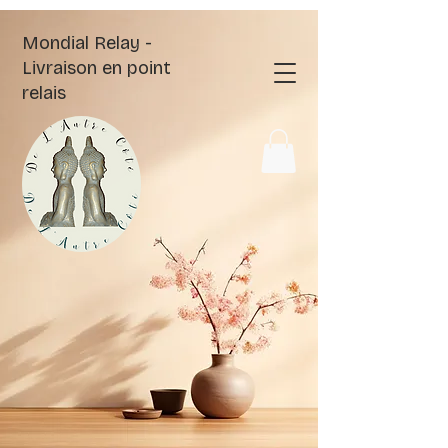
Mondial Relay -
Livraison en point
relais