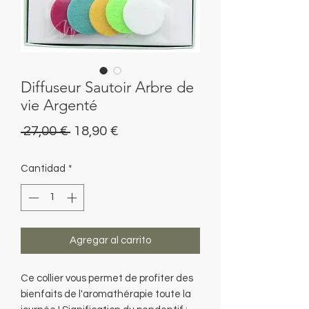
Diffuseur Sautoir Arbre de
vie Argenté
Precio
Precio
 27,00 € 
18,90 €
de
Cantidad
*
oferta
Agregar al carrito
Ce collier vous permet de profiter des
bienfaits de l'aromathérapie toute la