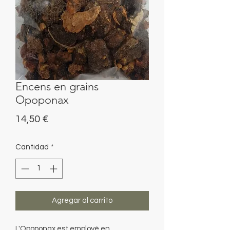
Encens en grains
Opoponax
Precio
14,50 €
Cantidad
*
Agregar al carrito
L'Opoponax est employé en