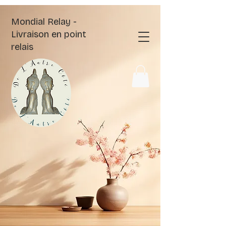
Mondial Relay -
Livraison en point
relais