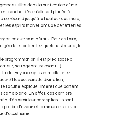
grande utilité dans la purification d’une
s’enclenche dès qu’elle est placée à
gie se répand jusqu’à la hauteur des murs,
 les esprits malveillants de pénétrer les
rger les autres minéraux. Pour ce faire,
 la géode et patientez quelques heures, le
.
 de programmation. Il est prédisposé à
ficateur, soulageant, relaxant…)
le la clairvoyance qui sommeille chez
accroît les pouvoirs de divination,
te faculté explique l’intérêt que portent
 cette pierre. En effet, ces derniers
fin d’éclaircir leur perception. Ils sont
 de prédire l’avenir et communiquer avec
ce d’occultisme.