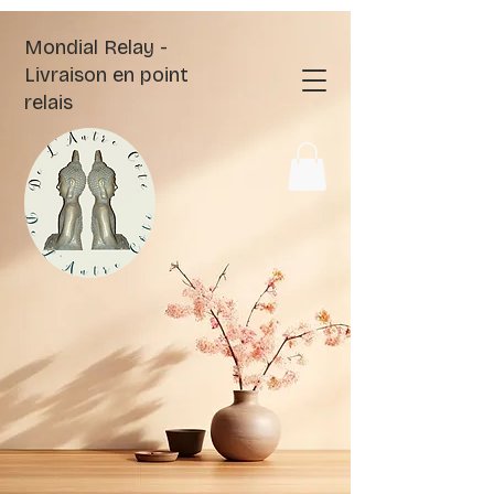
Mondial Relay -
Livraison en point
relais