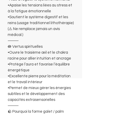
•Apaise les tensions liées au stress et
à la fatigue émotionnelle
•Soutient le système digestif et les
reins (usage traditionnel lithothérapie)
(⚠️ Ne remplace jamais un avis
médical.)
⸻
🪷 Vertus spirituelles
•Ouvre le troisième œil et le chakra
racine pour allier intuition et ancrage
•Protège l’aura et favorise l’équilibre
énergétique
•Excellente pierre pour la méditation
et le travail intérieur
•Permet de mieux gérer les énergies
subtiles et le développement des
capacités extrasensorielles
⸻
🪨 Pourquoi la forme galet / palm