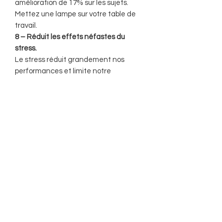
amélioration de 17% sur les sujets.
Mettez une lampe sur votre table de
travail.
8 – Réduit les effets néfastes du
stress.
Le stress réduit grandement nos
performances et limite notre
concentration. La présence d’ion
négatif est reconnue comme
traitement efficace contre les effets
secondaires du stress.
Allumez vos lampes!
En soirée, votre lampe de sel contribue
à la réduction de la lumière bleue dans
votre maison. Cette lumière qui sort de
tout nos appareils électroniques
perturbe notre sommeil.