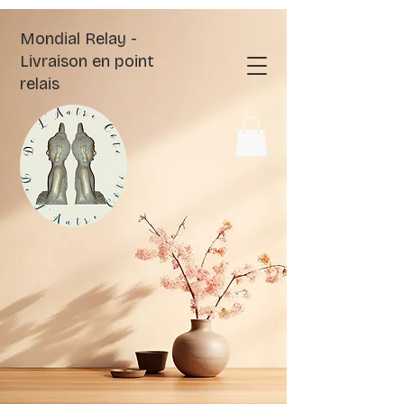
Mondial Relay -
Livraison en point
relais