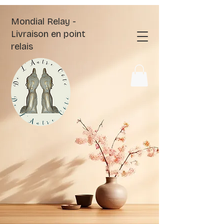
Mondial Relay -
Livraison en point
relais