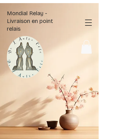
Mondial Relay -
Livraison en point
relais