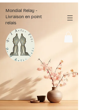
Mondial Relay -
Livraison en point
relais