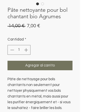
Pâte nettoyante pour bol
chantant bio Agrumes
Precio
Precio
 14,00 € 
7,00 €
de
Cantidad
*
oferta
Agregar al carrito
Pâte de nettoyage pour bols
chantants non seulement pour
nettoyer physiquement vos bols
chantants en métal, mais aussi pour
les purifier énergiquement et - si vous
le souhaitez - faire briller les bols.