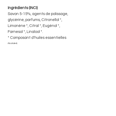
Ingrédients (INCI)
Savon 5-15%, agents de polissage,
glycérine, parfums, Citronellol *,
Limonène *, Citral *, Eugénol *,
Farnesol *, Linalool *.
* Composant d'huiles essentielles
pures
POR OTRO LADO