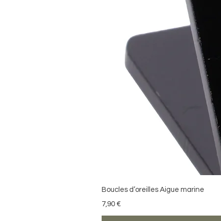
Boucles d’oreilles Aigue marine
Precio
7,90 €