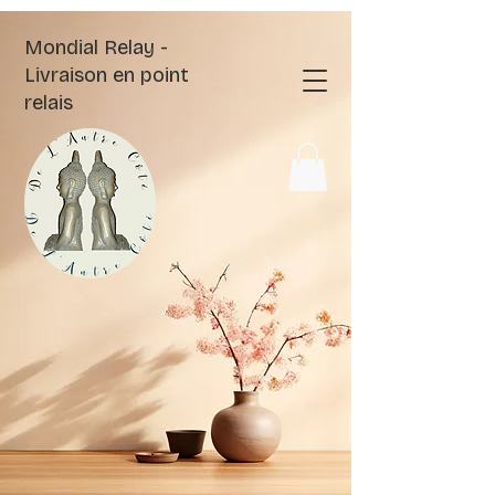
Mondial Relay -
Livraison en point
relais