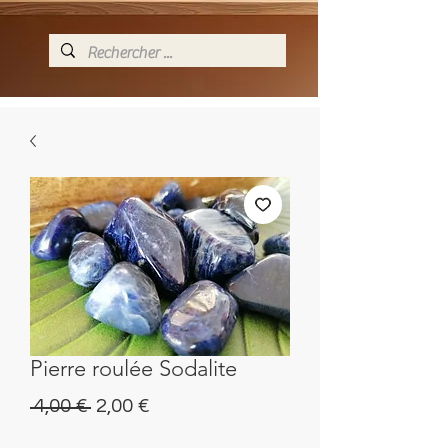
Pierre roulée Sodalite
Precio
Precio
 4,00 € 
2,00 €
de