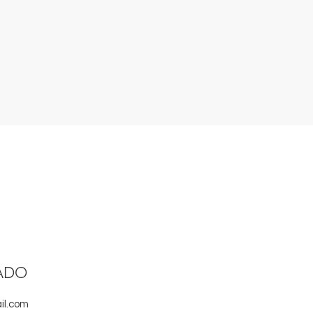
ADO
il.com