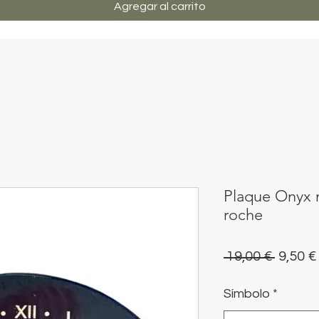
Agregar al carrito
Plaque Onyx n
roche
Precio
 19,00 € 
9,50 €
Símbolo
*