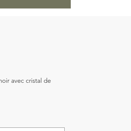
oir avec cristal de
Precio
de
oferta