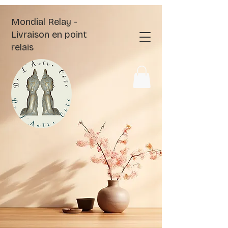
Mondial Relay -
Livraison en point
relais