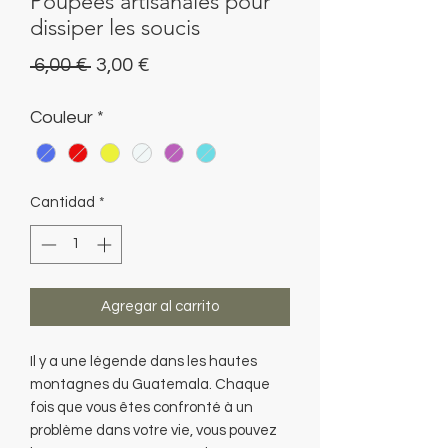
Poupées artisanales pour
dissiper les soucis
Precio
Precio
 6,00 € 
3,00 €
de
Couleur
*
oferta
Cantidad
*
Agregar al carrito
Il y a une légende dans les hautes
montagnes du Guatemala. Chaque
fois que vous êtes confronté à un
problème dans votre vie, vous pouvez