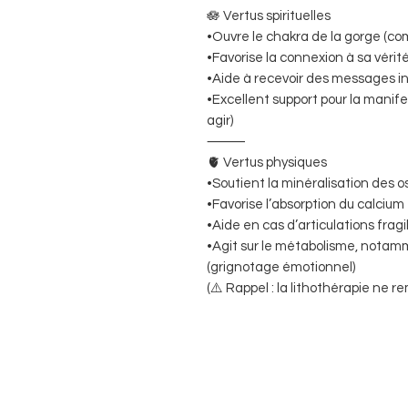
🪷 Vertus spirituelles
•Ouvre le chakra de la gorge (comm
•Favorise la connexion à sa vérité
•Aide à recevoir des messages intu
•Excellent support pour la manif
agir)
⸻
🫀 Vertus physiques
•Soutient la minéralisation des o
•Favorise l’absorption du calcium
•Aide en cas d’articulations frag
•Agit sur le métabolisme, notamm
(grignotage émotionnel)
(⚠️ Rappel : la lithothérapie ne r