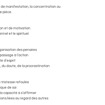
il de manifestation, la concentration ou
e pièce.
on et de motivation.
nel et le spirituel.
organisation des pensées
 passage à l’action
ité d’esprit
l, du doute, de la procrastination
la tristesse refoulée
ique de soi
la capacité à s’affirmer
ons liées au regard des autres