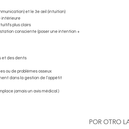
unication) et le 3e œil (intuition)
 intérieure
itifs plus clairs
estation consciente (poser une intention +
s et des dents
iles ou de problèmes osseux
ent dans la gestion de l’appétit
emplace jamais un avis médical.)
POR OTRO L