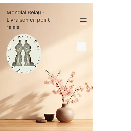
Mondial Relay -
Livraison en point
relais