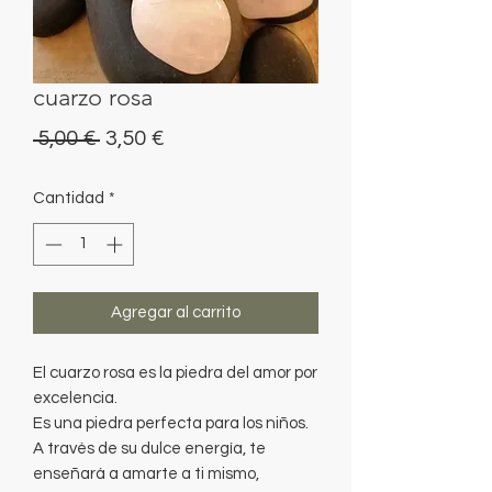
cuarzo rosa
Precio
Precio
 5,00 € 
3,50 €
de
Cantidad
*
oferta
Agregar al carrito
El cuarzo rosa es la piedra del amor por
excelencia.
Es una piedra perfecta para los niños.
A través de su dulce energía, te
enseñará a amarte a ti mismo,