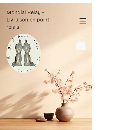
Mondial Relay -
Livraison en point
relais