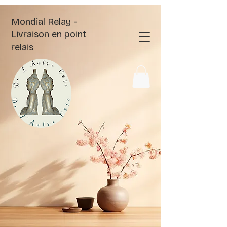
Mondial Relay -
Livraison en point
relais