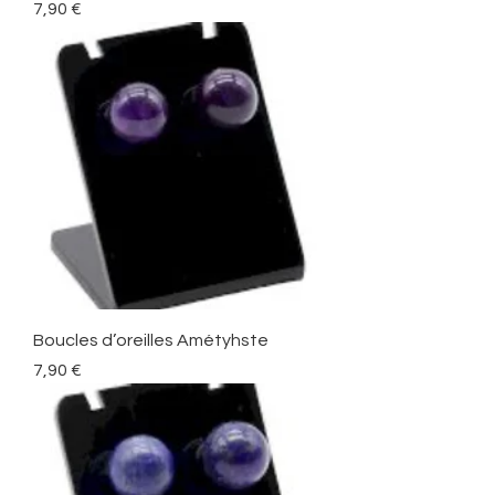
Precio
7,90 €
Boucles d’oreilles Amétyhste
Precio
7,90 €