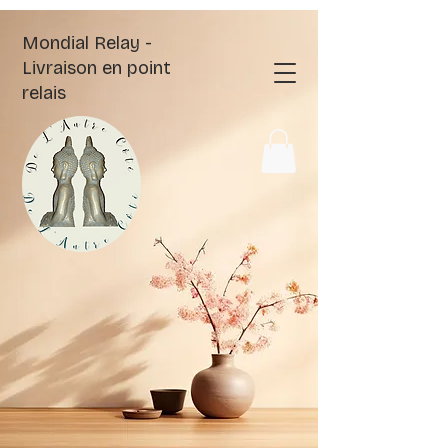
Mondial Relay -
Livraison en point
relais