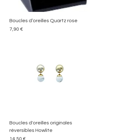
Boucles d’oreilles Quartz rose
Precio
7,90 €
Boucles d'oreilles originales
réversibles Howlite
Precio
14,50 €