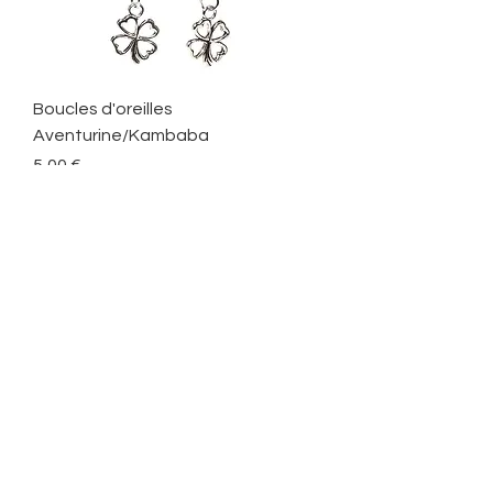
Boucles d'oreilles
Aventurine/Kambaba
Precio
5,00 €