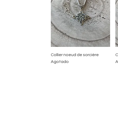
Vista rápida
Collier noeud de sorcière
C
Agotado
A