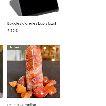
Vista rápida
Boucles d’oreilles Lapis lazuli
Precio
7,90 €
Novedad
Vista rápida
Prisme Cornaline