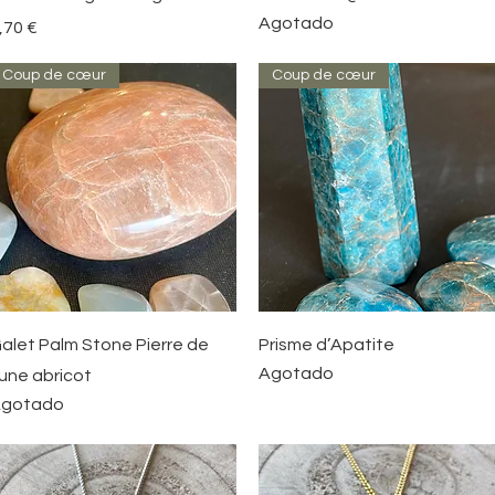
Agotado
recio
,70 €
Coup de cœur
Coup de cœur
Vista rápida
Vista rápida
alet Palm Stone Pierre de
Prisme d’Apatite
Agotado
une abricot
gotado