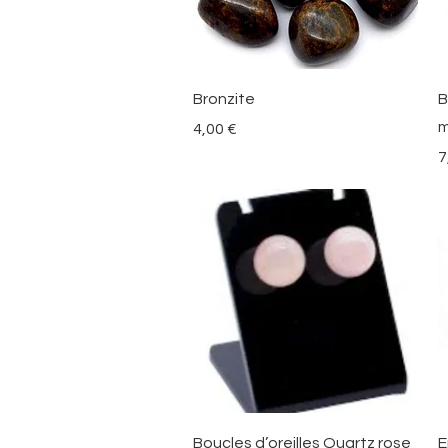
Vista rápida
Bronzite
B
m
Precio
4,00 €
P
7
Vista rápida
Boucles d’oreilles Quartz rose
E