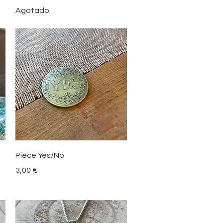
Agotado
Vista rápida
Pièce Yes/No
Precio
3,00 €