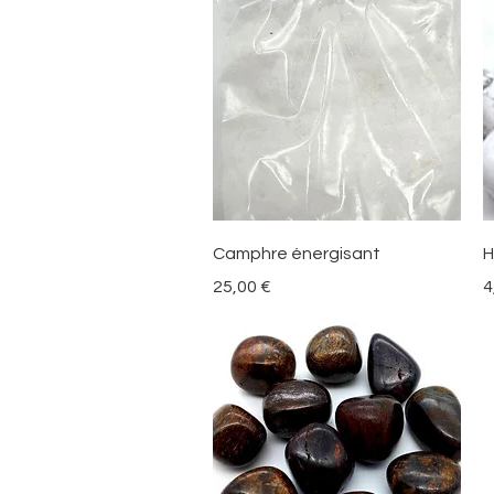
Vista rápida
Camphre énergisant
H
Precio
P
25,00 €
4