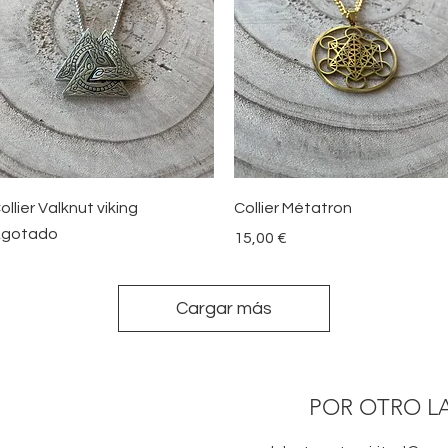
Vista rápida
Vista rápida
ollier Valknut viking
Collier Métatron
gotado
Precio
15,00 €
Cargar más
POR OTRO L