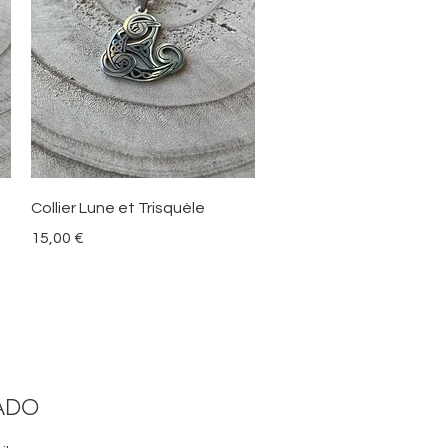
Vista rápida
Collier Lune et Trisquèle
Precio
15,00 €
ADO