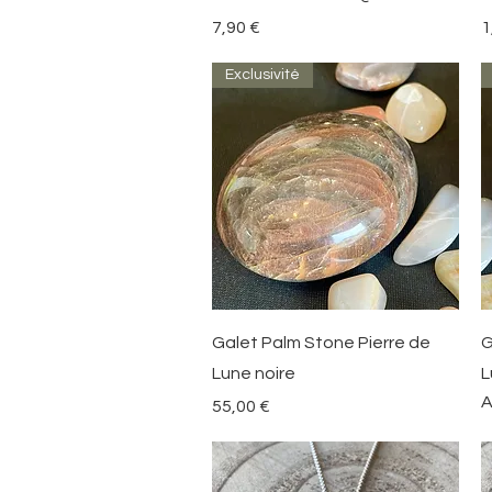
Precio
P
7,90 €
1
Exclusivité
Vista rápida
Galet Palm Stone Pierre de
G
Lune noire
L
A
Precio
55,00 €