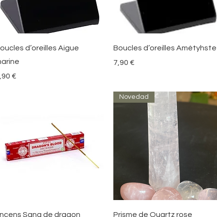
Vista rápida
Vista rápida
oucles d’oreilles Aigue
Boucles d’oreilles Amétyhste
arine
Precio
7,90 €
recio
,90 €
Novedad
Vista rápida
Vista rápida
ncens Sang de dragon
Prisme de Quartz rose